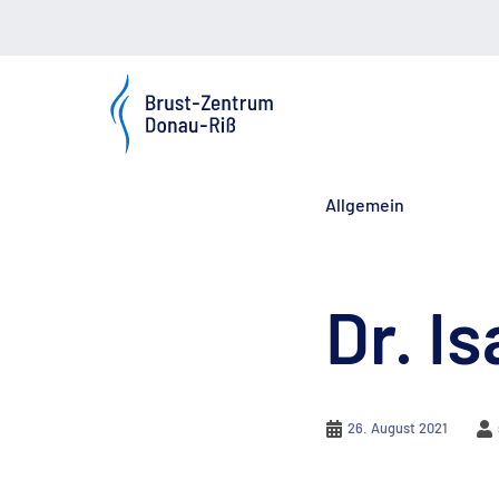
Zum
Seiteninhalt
springen
Allgemein
Dr. I
26. August 2021